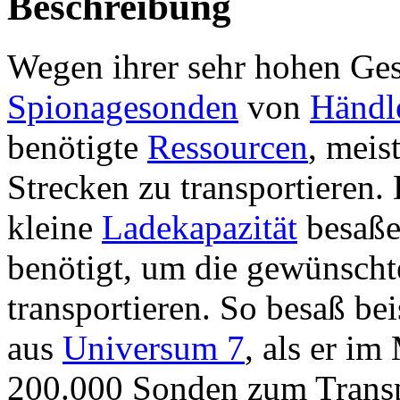
Beschreibung
Wegen ihrer sehr hohen Ge
Spionagesonden
von
Händl
benötigte
Ressourcen
, meis
Strecken zu transportieren.
kleine
Ladekapazität
besaße
benötigt, um die gewünsch
transportieren. So besaß be
aus
Universum 7
, als er im
200.000 Sonden zum Transp