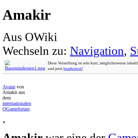
Amakir
Aus OWiki
Wechseln zu:
Navigation
,
S
Diese Vorstellung ist sehr kurz, möglicherweise inhalt
und jetzt
bearbeitest!
Avatar
von
Amakir aus
dem
internationalen
OGameforum
.
Amakir
war eine der
Gamea