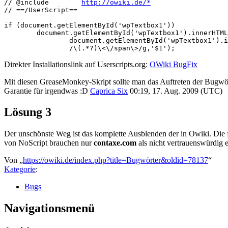
// @include        
http://owiki.de/*
// ==/UserScript==

if (document.getElementById('wpTextbox1'))

	document.getElementById('wpTextbox1').innerHTML = 

		document.getElementById('wpTextbox1').innerHTML.replace(

		/\
Direkter Installationslink auf Userscripts.org:
OWiki BugFix
Mit diesen GreaseMonkey-Skript sollte man das Auftreten der Bugwört
Garantie für irgendwas :D
Caprica Six
00:19, 17. Aug. 2009 (UTC)
Lösung 3
Der unschönste Weg ist das komplette Ausblenden der in Owiki. Die f
von NoScript brauchen nur
contaxe.com
als nicht vertrauenswürdig e
Von „
https://owiki.de/index.php?title=Bugwörter&oldid=78137
“
Kategorie
:
Bugs
Navigationsmenü