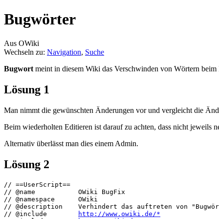
Bugwörter
Aus OWiki
Wechseln zu:
Navigation
,
Suche
Bugwort
meint in diesem Wiki das Verschwinden von Wörtern beim B
Lösung 1
Man nimmt die gewünschten Änderungen vor und vergleicht die Änder
Beim wiederholten Editieren ist darauf zu achten, dass nicht jeweil
Alternativ überlässt man dies einem Admin.
Lösung 2
// ==UserScript==

// @name           OWiki BugFix

// @namespace      OWiki

// @description    Verhindert das auftreten von "Bugwör
// @include        
http://www.owiki.de/*