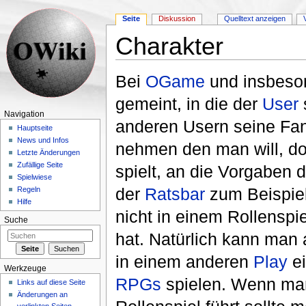
Seite
Diskussion
Quelltext anzeigen
Charakter
Wechseln zu:
Navigation
,
Suche
Bei
OGame
und insbes
gemeint, in die der
User
Navigation
anderen Usern seine Fan
Hauptseite
News und Infos
nehmen den man will, d
Letzte Änderungen
Zufällige Seite
spielt, an die Vorgaben 
Spielwiese
der
Ratsbar
zum Beispiel
Regeln
Hilfe
nicht in einem Rollenspi
Suche
hat. Natürlich kann man
in einem anderen
Play
ei
Werkzeuge
RPGs
spielen. Wenn man
Links auf diese Seite
Änderungen an