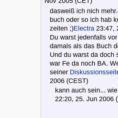
Nov 2005 (CET)
dasweiß ich nich mehr..
buch oder so ich hab k
zeiten ;)
Electra
23:47, 
Du warst jedenfalls v
damals als das Buch dr
Und du warst da doch 
war Fe da noch BA. W
seiner
Diskussionsseit
2006 (CEST)
kann auch sein... wi
22:20, 25. Jun 2006