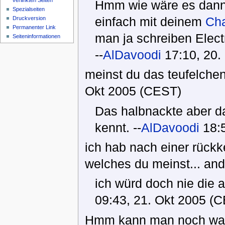
verlinkten Seiten
Hmm wie wäre es dann 
Spezialseiten
einfach mit deinem
Cha
Druckversion
Permanenter Link
man ja schreiben Elect
Seiteninformationen
--
AlDavoodi
17:10, 20.
meinst du das teufelchen
Okt 2005 (CEST)
Das halbnackte aber d
kennt. --
AlDavoodi
18:5
ich hab nach einer rückk
welches du meinst... and
ich würd doch nie die 
09:43, 21. Okt 2005 (
Hmm kann man noch was 