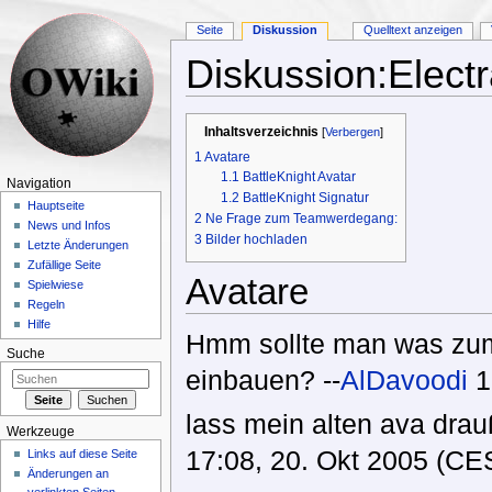
Seite
Diskussion
Quelltext anzeigen
Diskussion:Electr
Wechseln zu:
Navigation
,
Suche
Inhaltsverzeichnis
[
Verbergen
]
1
Avatare
1.1
BattleKnight Avatar
Navigation
1.2
BattleKnight Signatur
Hauptseite
2
Ne Frage zum Teamwerdegang:
News und Infos
3
Bilder hochladen
Letzte Änderungen
Zufällige Seite
Avatare
Spielwiese
Regeln
Hilfe
Hmm sollte man was zum
Suche
einbauen? --
AlDavoodi
1
lass mein alten ava drauß
Werkzeuge
17:08, 20. Okt 2005 (CE
Links auf diese Seite
Änderungen an