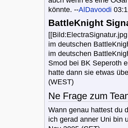
könnte. --
AlDavoodi
03:1
BattleKnight Sign
[[Bild:ElectraSignatur.jp
im deutschen BattleKnigh
im deutschen BattleKnig
Smod bei BK Seperoth 
hatte dann sie etwas über
(WEST)
Ne Frage zum Tea
Wann genau hattest du d
ich gerad anner Uni bin