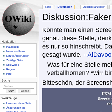
Seite
Diskussion
Quelltext anzeigen
Diskussion:Faker
Wechseln zu:
Navigation
,
Suche
Könnte man einen Scree
genau diese Stelle, den
Navigation
es nur so hinschreibt. D
Hauptseite
News und Infos
gesagt wurde. --
AlDavoo
Letzte Änderungen
Zufällige Seite
Was für eine Stelle me
Spielwiese
Regeln
verballhornen? *wirr bin
Hilfe
Bitteschön, der Screensho
Suche
Werkzeuge
Links auf diese Seite
Änderungen an