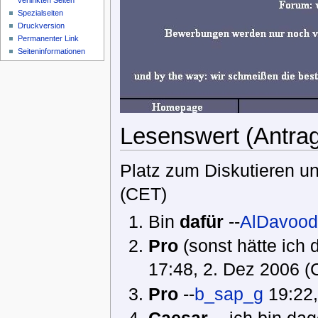
verlinkten Seiten
Spezialseiten
Druckversion
Permanenter Link
Seiteninformationen
Lesenswert (Antra
Platz zum Diskutieren u
(CET)
Bin
dafür
--
AlDavood
Pro
(sonst hätte ich d
17:48, 2. Dez 2006 (
Pro
--
b_sap_g
19:22,
Caesar
-- ich bin dag