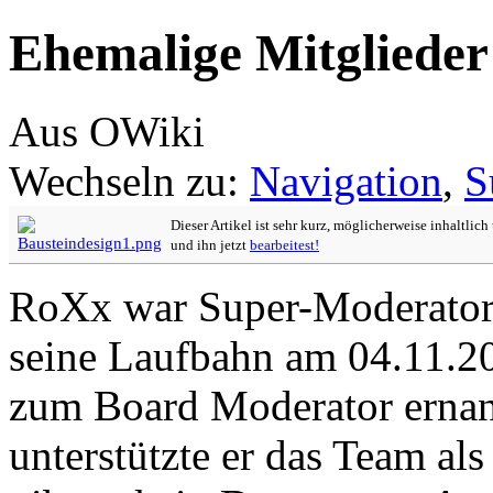
Ehemalige Mitgliede
Aus OWiki
Wechseln zu:
Navigation
,
S
Dieser Artikel ist sehr kurz, möglicherweise inhaltlic
und ihn jetzt
bearbeitest!
RoXx war Super-Moderator
seine Laufbahn am 04.11.2
zum Board Moderator ernan
unterstützte er das Team al