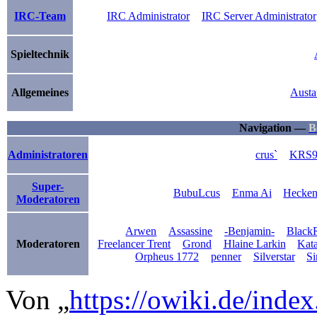
IRC-Team
IRC Administrator
IRC Server Administrator
Spieltechnik
Allgemeines
Austa
Navigation —
B
Administratoren
crus`
KRS9
Super-
BubuLcus
Enma Ai
Hecken
Moderatoren
Arwen
Assassine
-Benjamin-
BlackR
Moderatoren
Freelancer Trent
Grond
Hlaine Larkin
Kat
Orpheus 1772
penner
Silverstar
Si
Von „
https://owiki.de/inde