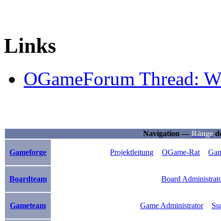
Links
OGameForum Thread: Wi
Navigation —
Ränge
de
Gameforge
Projektleitung
OGame-Rat
Gam
Boardteam
Board Administrat
Gameteam
Game Administrator
Su