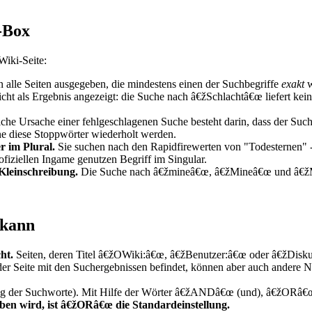
-Box
iki-Seite:
 alle Seiten ausgegeben, die mindestens einen der Suchbegriffe
exakt
w
nicht als Ergebnis angezeigt: die Suche nach â€žSchlachtâ€œ liefert kein
che Ursache einer fehlgeschlagenen Suche besteht darin, dass der Such
 diese Stoppwörter wiederholt werden.
r im Plural.
Sie suchen nach den Rapidfirewerten von "Todesternen" - 
ofiziellen Ingame genutzen Begriff im Singular.
Kleinschreibung.
Die Suche nach â€žmineâ€œ, â€žMineâ€œ und â€žMI
 kann
ht.
Seiten, deren Titel â€žOWiki:â€œ, â€žBenutzer:â€œ oder â€žDiskus
 der Seite mit den Suchergebnissen befindet, können aber auch andere
ng der Suchworte). Mit Hilfe der Wörter â€žANDâ€œ (und), â€žORâ
eben wird, ist â€žORâ€œ die Standardeinstellung.