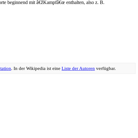
orte beginnend mit â€žKampfâ€œ enthalten, also z. B.
tation
. In der Wikipedia ist eine
Liste der Autoren
verfügbar.