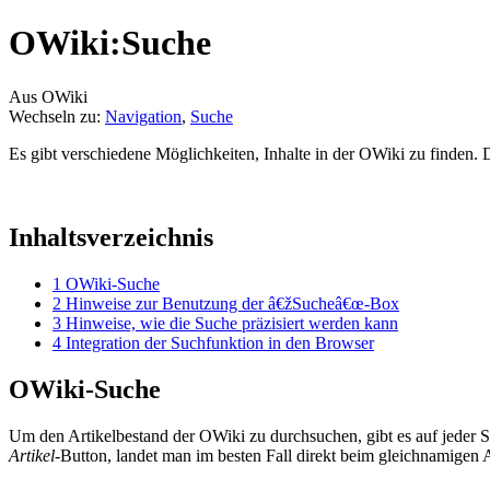
OWiki:Suche
Aus OWiki
Wechseln zu:
Navigation
,
Suche
Es gibt verschiedene Möglichkeiten, Inhalte in der OWiki zu finden. 
Inhaltsverzeichnis
1
OWiki-Suche
2
Hinweise zur Benutzung der â€žSucheâ€œ-Box
3
Hinweise, wie die Suche präzisiert werden kann
4
Integration der Suchfunktion in den Browser
OWiki-Suche
Um den Artikelbestand der OWiki zu durchsuchen, gibt es auf jeder S
Artikel
-Button, landet man im besten Fall direkt beim gleichnamigen