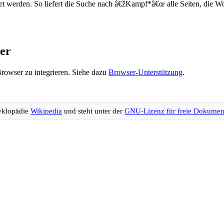
et werden. So liefert die Suche nach â€žKampf*â€œ alle Seiten, die W
ser
Browser zu integrieren. Siehe dazu
Browser-Unterstützung
.
yklopädie
Wikipedia
und steht unter der
GNU-Lizenz für freie Dokumen