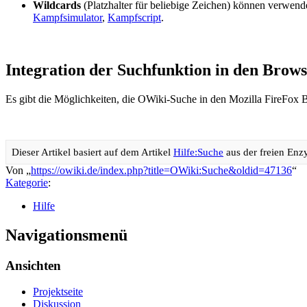
Wildcards
(Platzhalter für beliebige Zeichen) können verwend
Kampfsimulator
,
Kampfscript
.
Integration der Suchfunktion in den Brow
Es gibt die Möglichkeiten, die OWiki-Suche in den Mozilla FireFox 
Dieser Artikel basiert auf dem Artikel
Hilfe:Suche
aus der freien Enz
Von „
https://owiki.de/index.php?title=OWiki:Suche&oldid=47136
“
Kategorie
:
Hilfe
Navigationsmenü
Ansichten
Projektseite
Diskussion