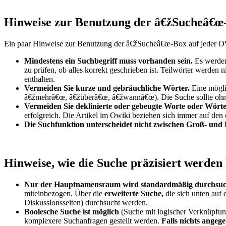
Hinweise zur Benutzung der â€žSucheâ€œ
Ein paar Hinweise zur Benutzung der â€žSucheâ€œ-Box auf jeder OW
Mindestens ein Suchbegriff muss vorhanden sein.
Es werden
zu prüfen, ob alles korrekt geschrieben ist. Teilwörter werden 
enthalten.
Vermeiden Sie kurze und gebräuchliche Wörter.
Eine mögli
â€žmehrâ€œ, â€žüberâ€œ, â€žwannâ€œ). Die Suche sollte ohne
Vermeiden Sie deklinierte oder gebeugte Worte oder Wörte
erfolgreich. Die Artikel im Owiki beziehen sich immer auf den 
Die Suchfunktion unterscheidet nicht zwischen Groß- und 
Hinweise, wie die Suche präzisiert werden
Nur der Hauptnamensraum wird standardmäßig durchsuc
miteinbezogen. Über die
erweiterte Suche,
die sich unten auf
Diskussionsseiten) durchsucht werden.
Boolesche Suche ist möglich
(Suche mit logischer Verknüpfu
komplexere Suchanfragen gestellt werden.
Falls nichts angeg