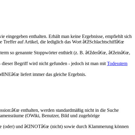
ie eingegeben enthalten. Erhält man keine Ergebnisse, empfiehlt sich
e Treffer auf Artikel, die lediglich das Wort â€žSchlachtschiffâ€œ
term so genannte Stoppwörter enthielt (z. B. â€žderâ€œ, â€žeinâ€œ,
dieser Begriff wird nicht gefunden - jedoch ist man mit
Todesstern
NEâ€œ liefert immer das gleiche Ergebnis.
sion:â€œ enthalten, werden standardmäßig nicht in die Suche
 Namensräume (OWiki, Benutzer, Bild und zugehörige
€œ (oder) und â€žNOTâ€œ (nicht) sowie durch Klammerung können