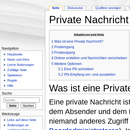
Seite
Diskussion
Quelltext anzeigen
Private Nachricht
Wechseln zu:
Navigation
,
Suche
Inhaltsverzeichnis
1
Was ist eine Private Nachricht?
2
Posteingang
Navigation
3
Postausgang
Hauptseite
4
Ordner erstellen und Nachrichten verschieben
News und Infos
5
Weitere Optionen
Letzte Änderungen
5.1
Eine PN schreiben
Zufällige Seite
5.2
PN-Empfang ein- und ausstellen
Spielwiese
Regeln
Was ist eine Privat
Hilfe
Suche
Eine private Nachricht is
dem Absender und dem E
Werkzeuge
niemand anderes Zugriff 
Links auf diese Seite
Änderungen an