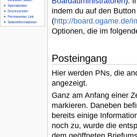
Boardadministratoren
). 
verlinkten Seiten
Spezialseiten
indem du auf den Button 
Druckversion
Permanenter Link
(
http://board.ogame.de/
Seiteninformationen
Optionen, die im folgend
Posteingang
Hier werden PNs, die an
angezeigt.
Ganz am Anfang einer Ze
markieren. Daneben befi
bereits einige Informatio
noch zu, wurde die ents
dem geöffneten Briefumsc