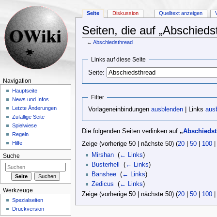
Seite
Diskussion
Quelltext anzeigen
Seiten, die auf „Abschieds
←
Abschiedsthread
Wechseln zu:
Navigation
,
Suche
Links auf diese Seite
Seite:
Navigation
Hauptseite
Filter
News und Infos
Letzte Änderungen
Vorlageneinbindungen
ausblenden
| Links
aus
Zufällige Seite
Spielwiese
Die folgenden Seiten verlinken auf
„
Abschiedst
Regeln
Hilfe
Zeige (vorherige 50 | nächste 50) (
20
|
50
|
100
Mirshan
‎
(
← Links
)
Suche
Busterhell
‎
(
← Links
)
Banshee
‎
(
← Links
)
Zedicus
‎
(
← Links
)
Werkzeuge
Zeige (vorherige 50 | nächste 50) (
20
|
50
|
100
Spezialseiten
Druckversion