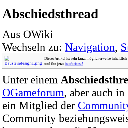
Abschiedsthread
Aus OWiki
Wechseln zu:
Navigation
,
S
Dieser Artikel ist sehr kurz, möglicherweise inhaltlic
und ihn jetzt
bearbeitest!
Unter einem
Abschiedsthr
OGameforum
, aber auch i
ein Mitglied der
Communit
Community beziehungsweise