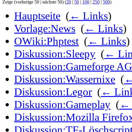
Zeige (vorherige 50 | nächste 50) (
20
|
50
|
100
|
250
|
500
)
Hauptseite
‎
(
← Links
)
Vorlage:News
‎
(
← Links
)
OWiki:Phptest
‎
(
← Links
)
Diskussion:Sleepy
‎
(
← Lin
Diskussion:Gameforge A
Diskussion:Wassernixe
‎
(
←
Diskussion:Legor
‎
(
← Lin
Diskussion:Gameplay
‎
(
← 
Diskussion:Mozilla Firefo
Diskussion:TF-Löschscrip