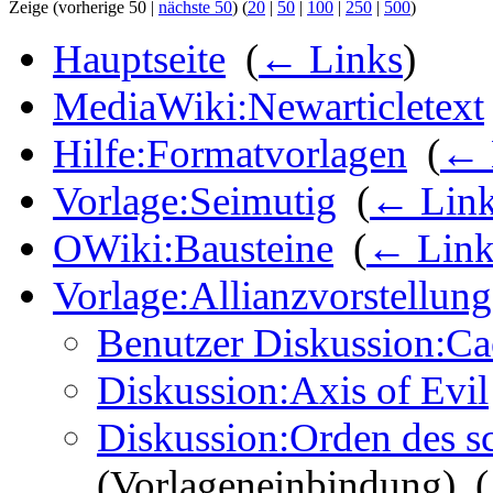
Zeige (vorherige 50 |
nächste 50
) (
20
|
50
|
100
|
250
|
500
)
Hauptseite
‎
(
← Links
)
MediaWiki:Newarticletext
Hilfe:Formatvorlagen
‎
(
← 
Vorlage:Seimutig
‎
(
← Lin
OWiki:Bausteine
‎
(
← Link
Vorlage:Allianzvorstellun
Benutzer Diskussion:Ca
Diskussion:Axis of Evil
Diskussion:Orden des 
(Vorlageneinbindung) ‎
(