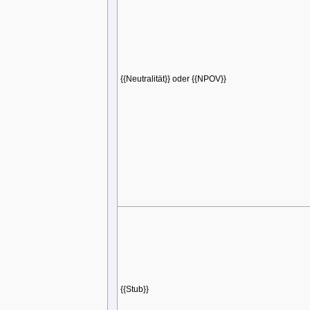
{{Neutralität}} oder {{NPOV}}
{{Stub}}