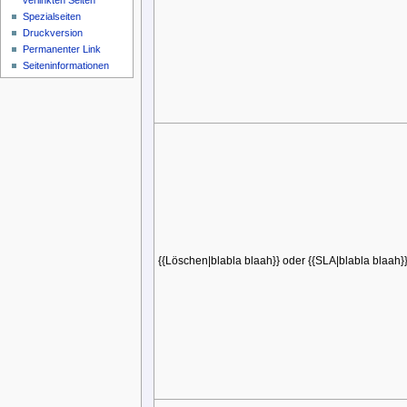
verlinkten Seiten
Spezialseiten
Druckversion
Permanenter Link
Seiteninformationen
{{Löschen|blabla blaah}} oder {{SLA|blabla blaah}