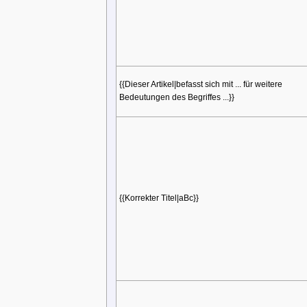
{{Dieser Artikel|befasst sich mit ... für weitere
Bedeutungen des Begriffes ...}}
{{Korrekter Titel|aBc}}