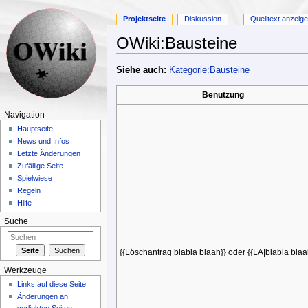
Projektseite
Diskussion
Quelltext anzeig
OWiki:Bausteine
Wechseln zu:
Navigation
,
Suche
Siehe auch:
Kategorie:Bausteine
Benutzung
Navigation
Hauptseite
News und Infos
Letzte Änderungen
Zufällige Seite
Spielwiese
Regeln
Hilfe
Suche
{{Löschantrag|blabla blaah}} oder {{LA|blabla blaa
Werkzeuge
Links auf diese Seite
Änderungen an