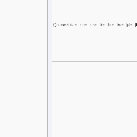
{{interwiki|da=...|en=...|es=...|fr=...|hr=...|ko=...|pl=...|t