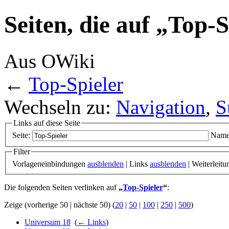
Seiten, die auf „Top-
Aus OWiki
←
Top-Spieler
Wechseln zu:
Navigation
,
S
Links auf diese Seite
Seite:
Name
Filter
Vorlageneinbindungen
ausblenden
| Links
ausblenden
| Weiterleit
Die folgenden Seiten verlinken auf
„
Top-Spieler
“
:
Zeige (vorherige 50 | nächste 50) (
20
|
50
|
100
|
250
|
500
)
Universum 18
‎
(
← Links
)