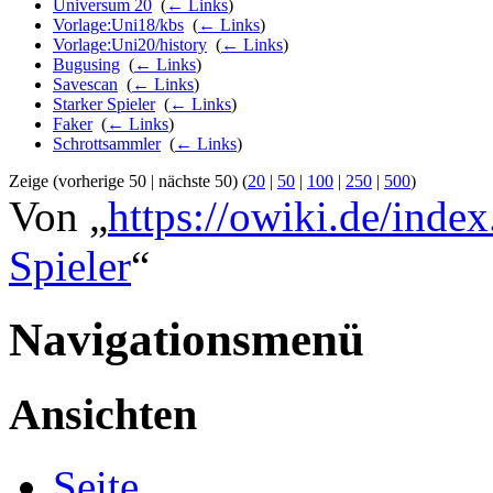
Universum 20
‎
(
← Links
)
Vorlage:Uni18/kbs
‎
(
← Links
)
Vorlage:Uni20/history
‎
(
← Links
)
Bugusing
‎
(
← Links
)
Savescan
‎
(
← Links
)
Starker Spieler
‎
(
← Links
)
Faker
‎
(
← Links
)
Schrottsammler
‎
(
← Links
)
Zeige (vorherige 50 | nächste 50) (
20
|
50
|
100
|
250
|
500
)
Von „
https://owiki.de/index
Spieler
“
Navigationsmenü
Ansichten
Seite