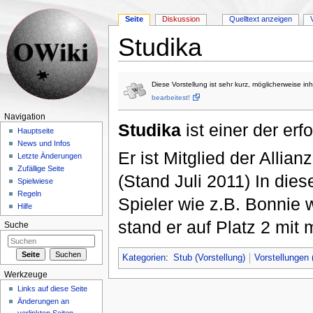
Seite
Diskussion
Quelltext anzeigen
Studika
Wechseln zu:
Navigation
,
Suche
Diese Vorstellung ist sehr kurz, möglicherweise inh
bearbeitest!
Navigation
Studika
ist einer der erf
Hauptseite
News und Infos
Er ist Mitglied der Allian
Letzte Änderungen
Zufällige Seite
(Stand Juli 2011) In dies
Spielwiese
Regeln
Spieler wie z.B. Bonnie w
Hilfe
stand er auf Platz 2 mit 
Suche
Kategorien
:
Stub (Vorstellung)
Vorstellungen 
Werkzeuge
Links auf diese Seite
Änderungen an