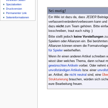
verlinkten Seiten
Spezialseiten
Druckversion
Sei mutig!
Permanenter Link
Ein Wiki ist dazu da, dass
JEDER
Beiträg
Seiteninformationen
verfassen/verändern/verbessern kann und
dazu
nicht
zum Team gehören. Bitte einfa
losschreiben, traut euch ruhig :)
Bitte stellt jedoch
keine Vorstellungen
zu
Spielern oder Allianzen ein. Bei berühmten
Allianzen können einem die Formatvorlag
für Spieler
weiterhelfen.
Wenn ihr einen anderen Artikel schreiben wo
wisst über welches Thema, dann schaut m
gewünschten Artikeln
vorbei. Oder nehmt 
unvollständigen Artikels
bzw. einer
unvolls
an. Artikel, die
nicht neutral
sind, eine
Über
Strukturierung
brauchen, würden sich siche
eure Bearbeitung freuen.