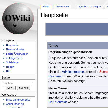
Seite
Diskussion
Quelltext anzeigen
Hauptseite
Wechseln zu:
Navigation
,
Suche
Navigation
News
Hauptseite
News und Infos
Registrierungen geschlossen
Letzte Änderungen
Aufgrund wiederkehrender Attacken durch 
Zufällige Seite
Registrierung gesperrt. Solltest du noch k
Spielwiese
Regeln
besitzen, aber aktiv mitarbeiten wollen, so 
Hilfe
einen der
Administratoren
, entweder
Sunre
Raicheron
. Eine E-Mail-Adresse sowie de
Suche
Accounts werden benötigt.
Neuer Server
OWiki ist auf eine neuen Server umgezogen
Werkzeuge
irgendeiner Stelle Probleme gibt bitte direkt
Links auf diese Seite
Herr Schmidt
wenden.
Änderungen an