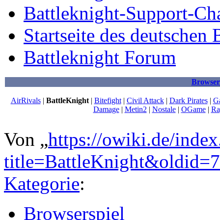
Battleknight-Support-Ch
Startseite des deutschen 
Battleknight Forum
Browsers
AirRivals
|
BattleKnight
|
Bitefight
|
Civil Attack
|
Dark Pirates
|
G
Damage
|
Metin2
|
Nostale
|
OGame
|
Ra
Von „
https://owiki.de/inde
title=BattleKnight&oldid=
Kategorie
:
Browserspiel