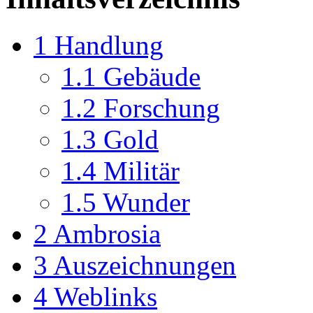
1
Handlung
1.1
Gebäude
1.2
Forschung
1.3
Gold
1.4
Militär
1.5
Wunder
2
Ambrosia
3
Auszeichnungen
4
Weblinks