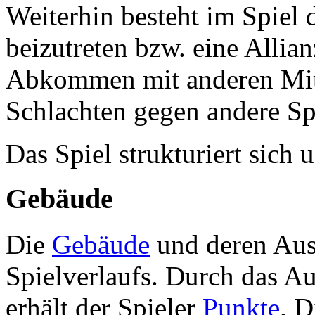
Weiterhin besteht im Spiel 
beizutreten bzw. eine Allia
Abkommen mit anderen Mits
Schlachten gegen andere Spi
Das Spiel strukturiert sich 
Gebäude
Die
Gebäude
und deren Aus
Spielverlaufs. Durch das A
erhält der Spieler
Punkte
. D