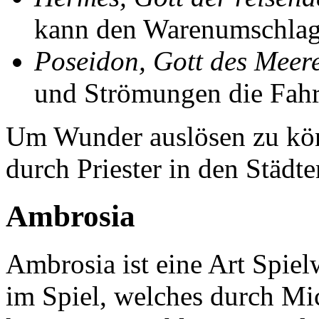
kann den Warenumschlag
Poseidon, Gott des Meer
und Strömungen die Fahrt
Um Wunder auslösen zu kön
durch Priester in den Städte
Ambrosia
Ambrosia ist eine Art Spiel
im Spiel, welches durch M