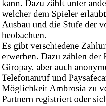
kann. Dazu zählt unter and
welcher dem Spieler erlaub
Ausbau und die Stufe der 
beobachten.
Es gibt verschiedene Zahlu
erwerben. Dazu zählen der K
Giropay, aber auch anony
Telefonanruf und Paysafecar
Möglichkeit Ambrosia zu ve
Partnern registriert oder si