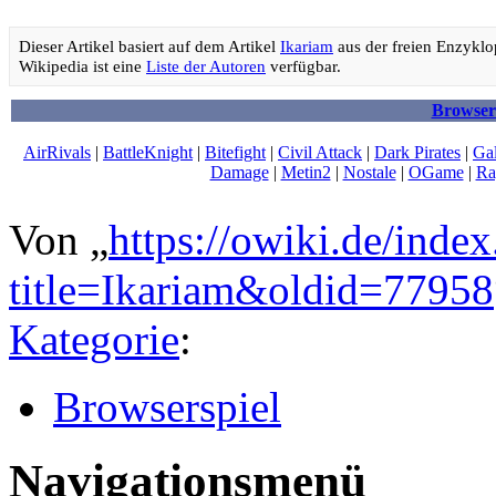
Dieser Artikel basiert auf dem Artikel
Ikariam
aus der freien Enzykl
Wikipedia ist eine
Liste der Autoren
verfügbar.
Browsers
AirRivals
|
BattleKnight
|
Bitefight
|
Civil Attack
|
Dark Pirates
|
Ga
Damage
|
Metin2
|
Nostale
|
OGame
|
Ra
Von „
https://owiki.de/inde
title=Ikariam&oldid=77958
Kategorie
:
Browserspiel
Navigationsmenü