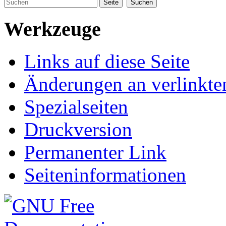
Werkzeuge
Links auf diese Seite
Änderungen an verlinkte
Spezialseiten
Druckversion
Permanenter Link
Seiteninformationen