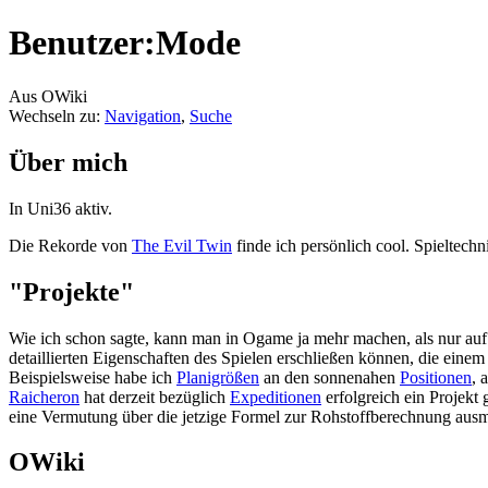
Benutzer:Mode
Aus OWiki
Wechseln zu:
Navigation
,
Suche
Über mich
In Uni36 aktiv.
Die Rekorde von
The Evil Twin
finde ich persönlich cool. Spieltech
"Projekte"
Wie ich schon sagte, kann man in Ogame ja mehr machen, als nur auf ei
detaillierten Eigenschaften des Spielen erschließen können, die eine
Beispielsweise habe ich
Planigrößen
an den sonnenahen
Positionen
, 
Raicheron
hat derzeit bezüglich
Expeditionen
erfolgreich ein Projekt
eine Vermutung über die jetzige Formel zur Rohstoffberechnung au
OWiki