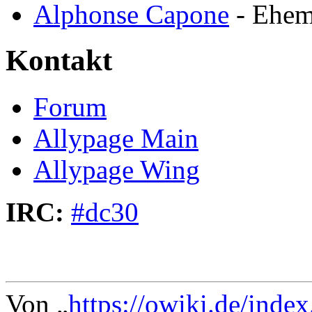
Alphonse Capone
- Ehem
Kontakt
Forum
Allypage Main
Allypage Wing
IRC:
#dc30
Von „
https://owiki.de/ind