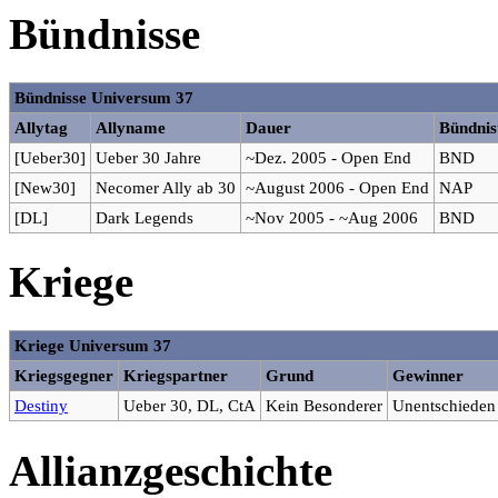
Bündnisse
Bündnisse Universum 37
Allytag
Allyname
Dauer
Bündnis
[Ueber30]
Ueber 30 Jahre
~Dez. 2005 - Open End
BND
[New30]
Necomer Ally ab 30
~August 2006 - Open End
NAP
[DL]
Dark Legends
~Nov 2005 - ~Aug 2006
BND
Kriege
Kriege Universum 37
Kriegsgegner
Kriegspartner
Grund
Gewinner
Destiny
Ueber 30, DL, CtA
Kein Besonderer
Unentschieden
Allianzgeschichte