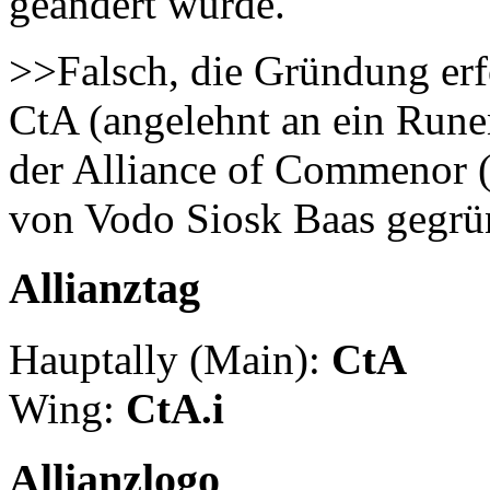
geändert wurde.
>>Falsch, die Gründung erfo
CtA (angelehnt an ein Rune
der Alliance of Commenor 
von Vodo Siosk Baas gegrü
Allianztag
Hauptally (Main):
CtA
Wing:
CtA.i
Allianzlogo