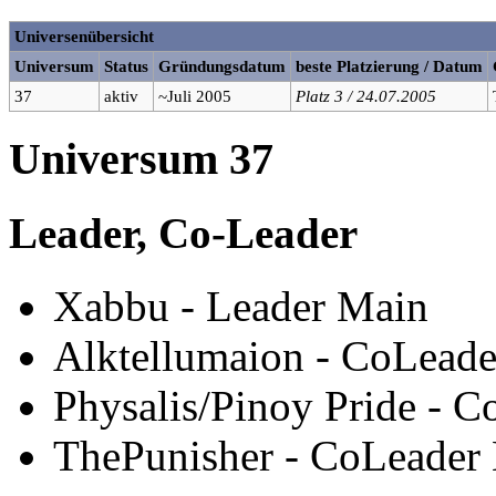
Universenübersicht
Universum
Status
Gründungsdatum
beste Platzierung / Datum
37
aktiv
~Juli 2005
Platz 3 / 24.07.2005
Universum 37
Leader, Co-Leader
Xabbu - Leader Main
Alktellumaion - CoLead
Physalis/Pinoy Pride - 
ThePunisher - CoLeader