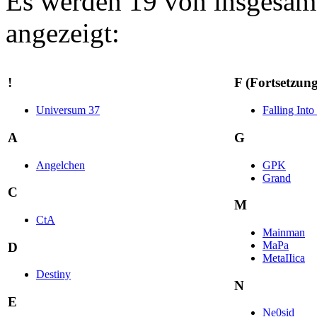
Es werden 19 von insgesamt
angezeigt:
!
F (Fortsetzung
Universum 37
Falling Int
A
G
Angelchen
GPK
Grand
C
M
CtA
Mainman
MaPa
D
MetaIIica
Destiny
N
E
Ne0sid