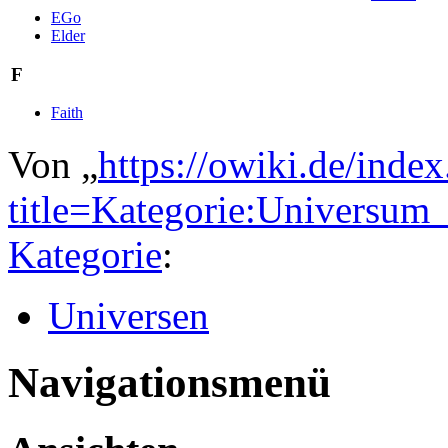
EGo
Elder
F
Faith
Von „
https://owiki.de/inde
title=Kategorie:Universu
Kategorie
:
Universen
Navigationsmenü