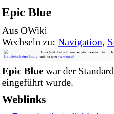
Epic Blue
Aus OWiki
Wechseln zu:
Navigation
,
S
Dieser Artikel ist sehr kurz, möglicherweise inhaltlic
und ihn jetzt
bearbeitest!
Epic Blue
war der Standard
eingeführt wurde.
Weblinks