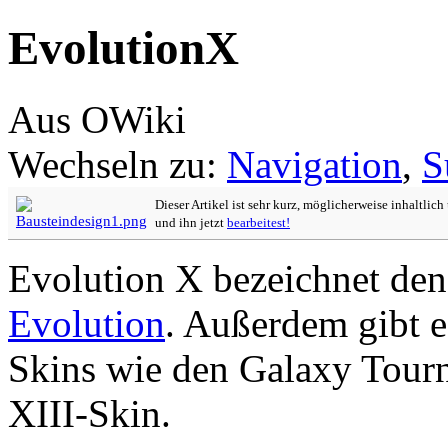
EvolutionX
Aus OWiki
Wechseln zu:
Navigation
,
S
Dieser Artikel ist sehr kurz, möglicherweise inhaltlic
und ihn jetzt
bearbeitest!
Evolution X bezeichnet den
Evolution
. Außerdem gibt 
Skins wie den Galaxy Tour
XIII-Skin.