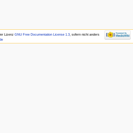
 der Lizenz
GNU Free Documentation License 1.3
, sofern nicht anders
de