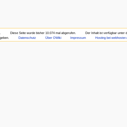
.
Diese Seite wurde bisher 10.074 mal abgerufen.
Der Inhalt ist verfügbar unter
geben.
Datenschutz
Über OWiki
Impressum
Hosting bei webhoster.