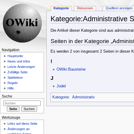
Kategorie
Diskussion
Quelltext anzeigen
Kategorie:Administrative 
Wechseln zu:
Navigation
,
Suche
Die Artikel dieser Kategorie sind aus administra
Seiten in der Kategorie „Administ
Navigation
Es werden 2 von insgesamt 2 Seiten in dieser K
Hauptseite
!
News und Infos
Letzte Änderungen
OWiki:Bausteine
Zufällige Seite
J
Spielwiese
Regeln
Jodel
Hilfe
Suche
Kategorie
:
Administrativ
Werkzeuge
Links auf diese Seite
Änderungen an