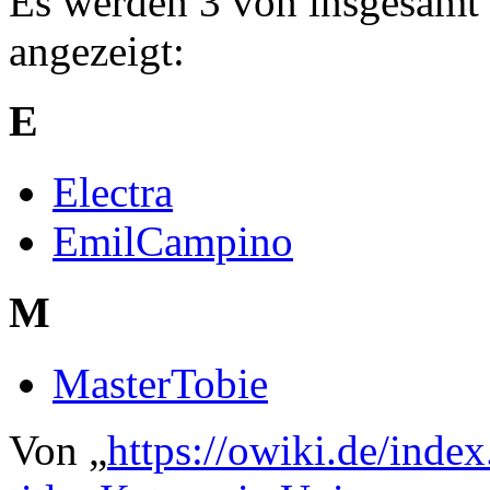
Es werden 3 von insgesamt 3
angezeigt:
E
Electra
EmilCampino
M
MasterTobie
Von „
https://owiki.de/inde