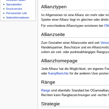
verlinkten Seiten
Spezialseiten
Allianztypen
Druckversion
Permanenter Link
Im Allgemeinen ist eine Allianz ein mehr oder
Seiteninformationen
Spieler einer Allianz liegt im gleichen oder ähnl
Für verschiedene Allianztypen existieren bei
OW
Allianzseite
Zum Gestalten einer Allianzseite wird seit
Versi
Handelspartner, Beschützer und ein Allianzmotto 
sofern ein zeit- oder punkteabhängiges Rangsyst
Allianzhomepage
Jede Allianz hat die Möglichkeit, ein eigenes 
oder
Kampfberichte
für die anderen User posten
Ränge
Ränge
sind ebenfalls Standard bei OGameallianz
Rechten kann Rangbezeichnungen und -rechte fr
Strategie