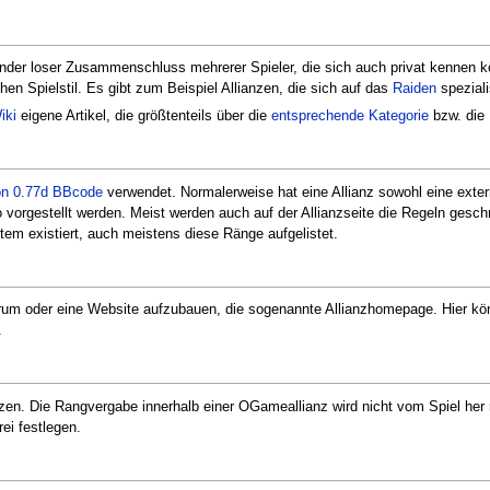
 minder loser Zusammenschluss mehrerer Spieler, die sich auch privat kenne
ichen Spielstil. Es gibt zum Beispiel Allianzen, die sich auf das
Raiden
speziali
iki
eigene Artikel, die größtenteils über die
entsprechende Kategorie
bzw. die 
on 0.77d
BBcode
verwendet. Normalerweise hat eine Allianz sowohl eine exter
vorgestellt werden. Meist werden auch auf der Allianzseite die Regeln geschri
em existiert, auch meistens diese Ränge aufgelistet.
Forum oder eine Website aufzubauen, die sogenannte Allianzhomepage. Hier kö
.
en. Die Rangvergabe innerhalb einer OGameallianz wird nicht vom Spiel her re
ei festlegen.