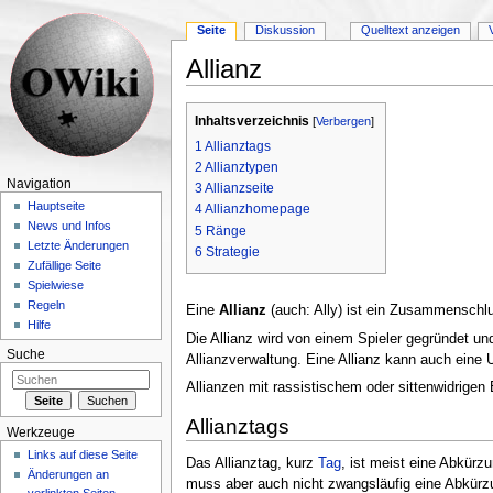
Seite
Diskussion
Quelltext anzeigen
Allianz
Wechseln zu:
Navigation
,
Suche
Inhaltsverzeichnis
[
Verbergen
]
1
Allianztags
2
Allianztypen
Navigation
3
Allianzseite
Hauptseite
4
Allianzhomepage
News und Infos
5
Ränge
Letzte Änderungen
6
Strategie
Zufällige Seite
Spielwiese
Regeln
Eine
Allianz
(auch: Ally) ist ein Zusammensch
Hilfe
Die Allianz wird von einem Spieler gegründet und
Suche
Allianzverwaltung. Eine Allianz kann auch eine 
Allianzen mit rassistischem oder sittenwidrigen
Allianztags
Werkzeuge
Links auf diese Seite
Das Allianztag, kurz
Tag
, ist meist eine Abkür
Änderungen an
muss aber auch nicht zwangsläufig eine Abkürz