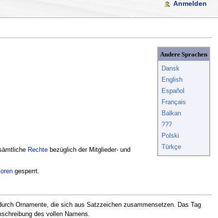
Anmelden
Andere Sprachen
Dansk
English
Español
Français
Balkan
???
Polski
Türkçe
 sämtliche
Rechte
bezüglich der Mitglieder- und
oren
gesperrt.
ag durch Ornamente, die sich aus Satzzeichen zusammensetzen. Das Tag
mschreibung des vollen Namens.