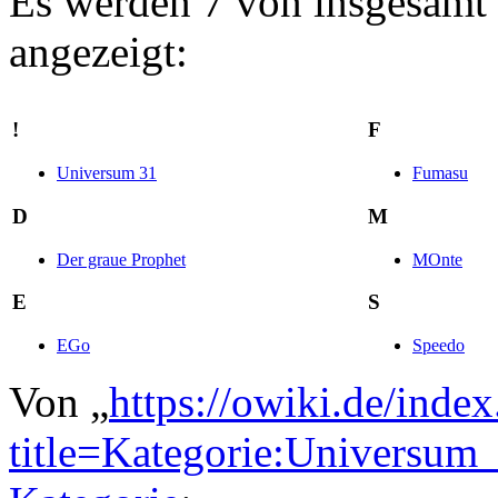
Es werden 7 von insgesamt 7
angezeigt:
!
F
Universum 31
Fumasu
D
M
Der graue Prophet
MOnte
E
S
EGo
Speedo
Von „
https://owiki.de/inde
title=Kategorie:Universu