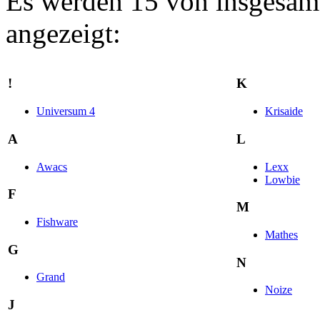
Es werden 15 von insgesamt
angezeigt:
!
K
Universum 4
Krisaide
A
L
Awacs
Lexx
Lowbie
F
M
Fishware
Mathes
G
N
Grand
Noize
J