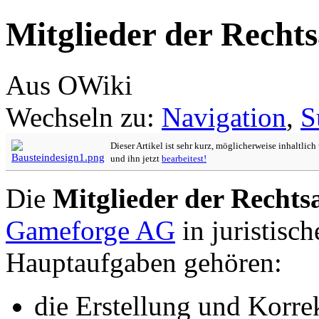
Mitglieder der Rechts
Aus OWiki
Wechseln zu:
Navigation
,
S
Dieser Artikel ist sehr kurz, möglicherweise inhaltlic
und ihn jetzt
bearbeitest!
Die
Mitglieder der Rechts
Gameforge AG
in juristisc
Hauptaufgaben gehören:
die Erstellung und Korre