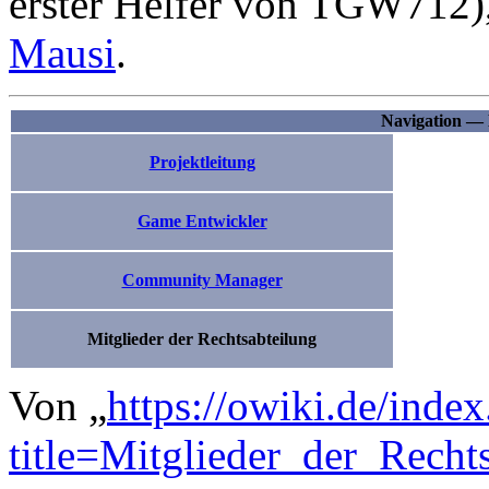
erster Helfer von TGW712)
Mausi
.
Navigation — 
Projektleitung
Game Entwickler
Community Manager
Mitglieder der Rechtsabteilung
Von „
https://owiki.de/inde
title=Mitglieder_der_Rech