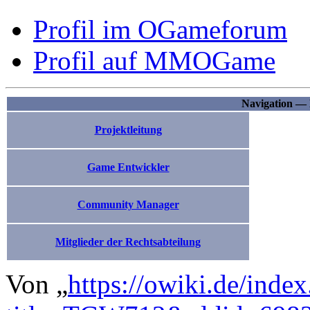
Profil im OGameforum
Profil auf MMOGame
Navigation — 
Projektleitung
Game Entwickler
Community Manager
Mitglieder der Rechtsabteilung
Von „
https://owiki.de/inde