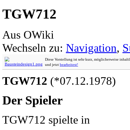
TGW712
Aus OWiki
Wechseln zu:
Navigation
,
S
Diese Vorstellung ist sehr kurz, möglicherweise inhalt
und jetzt
bearbeitest!
TGW712
(*07.12.1978)
Der Spieler
TGW712 spielte in