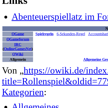
Links
Abenteuerspiellatz im F
N
OGame
Spielregeln
6-Sekunden-Regel
Accountshar
OGameforum
IRC
(
OnlineGamesNet
)
OWiki
Allgemein
Allgemeine Ge
Von „
https://owiki.de/inde
title=Rollenspiel&oldid=7
Kategorien
:
Allgemeines