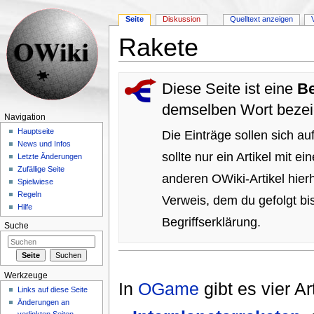
Seite
Diskussion
Quelltext anzeigen
Rakete
Wechseln zu:
Navigation
,
Suche
Diese Seite ist eine
Be
demselben Wort bezeic
Navigation
Hauptseite
Die Einträge sollen sich au
News und Infos
sollte nur ein Artikel mit 
Letzte Änderungen
Zufällige Seite
anderen OWiki-Artikel hierh
Spielwiese
Regeln
Verweis, dem du gefolgt bis
Hilfe
Begriffserklärung.
Suche
Werkzeuge
In
OGame
gibt es vier A
Links auf diese Seite
Änderungen an