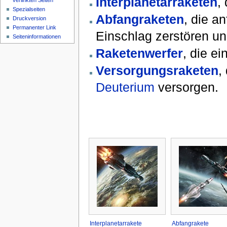
Interplanetarraketen
,
verlinkten Seiten
Spezialseiten
Abfangraketen
, die a
Druckversion
Permanenter Link
Einschlag zerstören un
Seiteninformationen
Raketenwerfer
, die ei
Versorgungsraketen
,
Deuterium
versorgen.
Interplanetarrakete
Abfangrakete