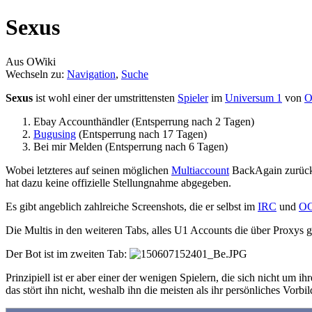
Sexus
Aus OWiki
Wechseln zu:
Navigation
,
Suche
Sexus
ist wohl einer der umstrittensten
Spieler
im
Universum 1
von
O
Ebay Accounthändler (Entsperrung nach 2 Tagen)
Bugusing
(Entsperrung nach 17 Tagen)
Bei mir Melden (Entsperrung nach 6 Tagen)
Wobei letzteres auf seinen möglichen
Multiaccount
BackAgain zurückzu
hat dazu keine offizielle Stellungnahme abgegeben.
Es gibt angeblich zahlreiche Screenshots, die er selbst im
IRC
und
OG
Die Multis in den weiteren Tabs, alles U1 Accounts die über Proxys 
Der Bot ist im zweiten Tab:
Prinzipiell ist er aber einer der wenigen Spielern, die sich nicht um
das stört ihn nicht, weshalb ihn die meisten als ihr persönliches Vor