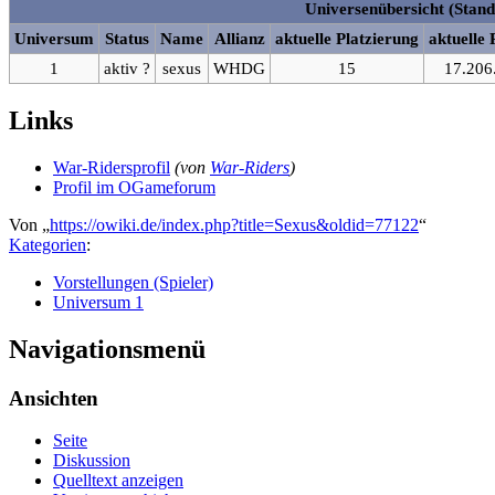
Universenübersicht (Stand
Universum
Status
Name
Allianz
aktuelle Platzierung
aktuelle 
1
aktiv ?
sexus
WHDG
15
17.206
Links
War-Ridersprofil
(von
War-Riders
)
Profil im OGameforum
Von „
https://owiki.de/index.php?title=Sexus&oldid=77122
“
Kategorien
:
Vorstellungen (Spieler)
Universum 1
Navigationsmenü
Ansichten
Seite
Diskussion
Quelltext anzeigen