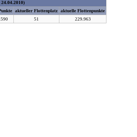
 24.04.2010)
Punkte
aktueller Flottenplatz
aktuelle Flottenpunkte
.590
51
229.963