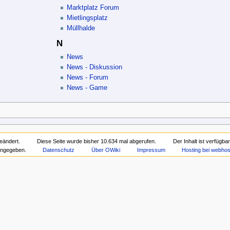
Marktplatz Forum
Mietlingsplatz
Müllhalde
N
News
News - Diskussion
News - Forum
News - Game
eändert.
Diese Seite wurde bisher 10.634 mal abgerufen.
Der Inhalt ist verfügba
angegeben.
Datenschutz
Über OWiki
Impressum
Hosting bei webhos