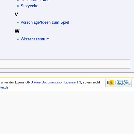
Storyecke
V
Vorschläge/Ideen zum Spiel
W
Wissenszentrum
r unter der Lizenz
GNU Free Documentation License 1.3
, sofern nicht
ter.de