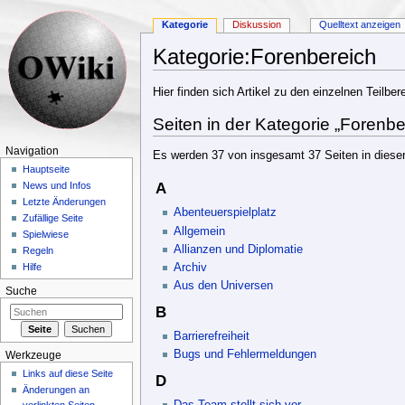
Kategorie
Diskussion
Quelltext anzeigen
Kategorie:Forenbereich
Wechseln zu:
Navigation
,
Suche
Hier finden sich Artikel zu den einzelnen Teilbe
Seiten in der Kategorie „Forenbe
Navigation
Es werden 37 von insgesamt 37 Seiten in dieser
Hauptseite
A
News und Infos
Letzte Änderungen
Abenteuerspielplatz
Zufällige Seite
Allgemein
Spielwiese
Allianzen und Diplomatie
Regeln
Archiv
Hilfe
Aus den Universen
Suche
B
Barrierefreiheit
Bugs und Fehlermeldungen
Werkzeuge
Links auf diese Seite
D
Änderungen an
Das Team stellt sich vor...