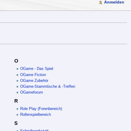
Anmelden
O
OGame - Das Spiel
OGame Fiction
OGame Zubehör
OGame-Stammtische & -Treffen
OGameforum
R
Role Play (Forenbereich)
Rollenspielbereich
S
Schreibwerkstatt