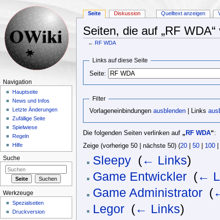
Seite
Diskussion
Quelltext anzeigen
Seiten, die auf „RF WDA“ 
←
RF WDA
Wechseln zu:
Navigation
,
Suche
Links auf diese Seite
Seite:
Navigation
Hauptseite
Filter
News und Infos
Letzte Änderungen
Vorlageneinbindungen
ausblenden
| Links
aus
Zufällige Seite
Spielwiese
Die folgenden Seiten verlinken auf
„
RF WDA
“
:
Regeln
Hilfe
Zeige (vorherige 50 | nächste 50) (
20
|
50
|
100
Sleepy
‎
(
← Links
)
Suche
Game Entwickler
‎
(
← L
Game Administrator
‎
(
←
Werkzeuge
Spezialseiten
Legor
‎
(
← Links
)
Druckversion