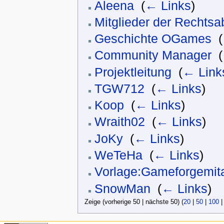
Aleena
‎
(
← Links
)
Mitglieder der Rechtsa
Geschichte OGames
‎
(
Community Manager
‎
(
Projektleitung
‎
(
← Link
TGW712
‎
(
← Links
)
Koop
‎
(
← Links
)
Wraith02
‎
(
← Links
)
JoKy
‎
(
← Links
)
WeTeHa
‎
(
← Links
)
Vorlage:Gameforgemita
SnowMan
‎
(
← Links
)
Zeige (vorherige 50 | nächste 50) (
20
|
50
|
100