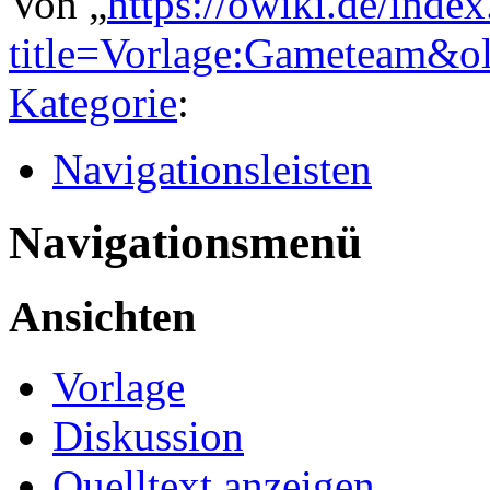
Von „
https://owiki.de/inde
title=Vorlage:Gameteam&o
Kategorie
:
Navigationsleisten
Navigationsmenü
Ansichten
Vorlage
Diskussion
Quelltext anzeigen