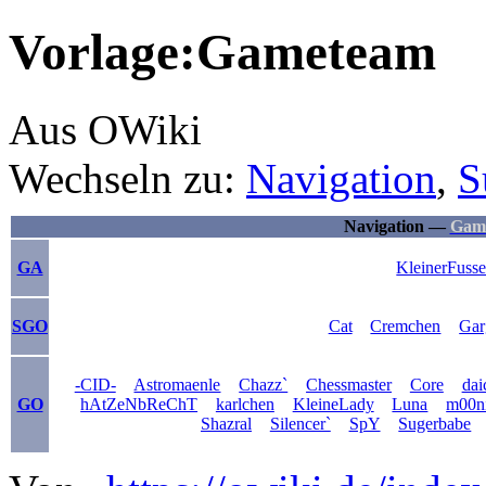
Vorlage:Gameteam
Aus OWiki
Wechseln zu:
Navigation
,
S
Navigation —
Gam
GA
KleinerFusse
SGO
Cat
Cremchen
Gar
-CID-
Astromaenle
Chazz`
Chessmaster
Core
dai
GO
hAtZeNbReChT
karlchen
KleineLady
Luna
m00n
Shazral
Silencer`
SpY
Sugerbabe