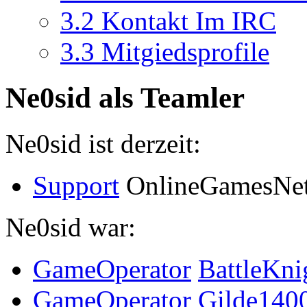
3.2
Kontakt Im IRC
3.3
Mitgiedsprofile
Ne0sid als Teamler
Ne0sid ist derzeit:
Support
OnlineGamesNe
Ne0sid war:
GameOperator
BattleKni
GameOperator
Gilde140