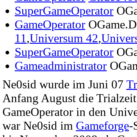
SuperGameOperator
OGa
GameOperator
OGame.D
11
,
Universum 42
,
Univer
SuperGameOperator
OGa
Gameadministrator
OGam
Ne0sid wurde im Juni 07
T
Anfang August die Trialzei
GameOperator in den Univ
war Ne0sid im
Gameforge
-