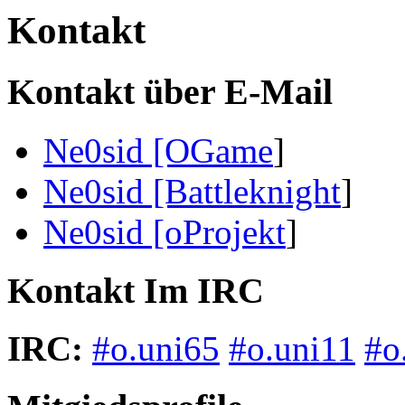
Kontakt
Kontakt über E-Mail
Ne0sid [OGame
]
Ne0sid [Battleknight
]
Ne0sid [oProjekt
]
Kontakt Im IRC
IRC:
#o.uni65
#o.uni11
#o