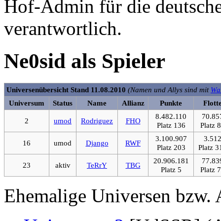
Hof-Admin für die deutsche
verantwortlich.
Ne0sid als Spieler
Universenübersicht Stand 11.08.2010
(Namen und Allys sind mit
Wa
Universum
Status
Name
Allianz
Punkte
Flott
8.482.110
70.85
2
umod
Rodriguez
FHO
Platz 136
Platz 
3.100.907
3.51
16
umod
Django
RWF
Platz 203
Platz 3
20.906.181
77.83
23
aktiv
TeRrY
TBG
Platz 5
Platz 
Ehemalige Universen bzw. 