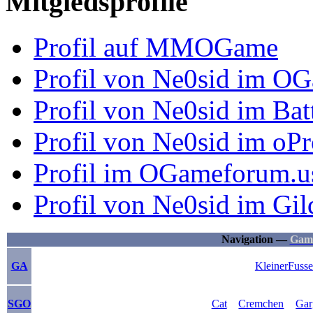
Mitgiedsprofile
Profil auf MMOGame
Profil von Ne0sid im O
Profil von Ne0sid im Ba
Profil von Ne0sid im oP
Profil im OGameforum.u
Profil von Ne0sid im G
Navigation —
Gam
GA
KleinerFusse
SGO
Cat
Cremchen
Gar