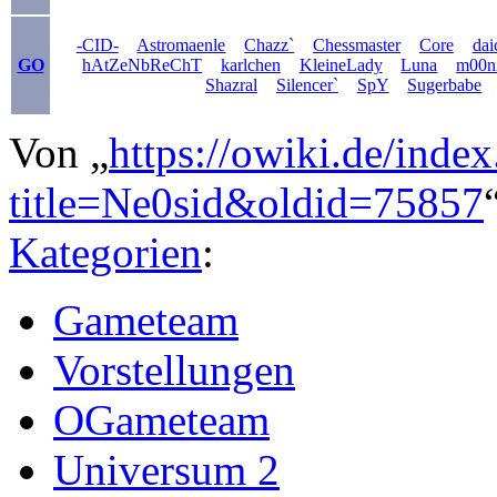
-CID-
Astromaenle
Chazz`
Chessmaster
Core
dai
GO
hAtZeNbReChT
karlchen
KleineLady
Luna
m00n
Shazral
Silencer`
SpY
Sugerbabe
Von „
https://owiki.de/inde
title=Ne0sid&oldid=75857
Kategorien
:
Gameteam
Vorstellungen
OGameteam
Universum 2