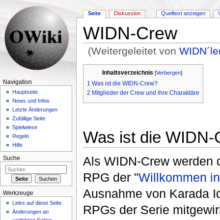
Seite
Diskussion
Quelltext anzeigen
WIDN-Crew
(Weitergeleitet von
WIDN´le
Wechseln zu:
Navigation
,
Suche
Inhaltsverzeichnis
[
Verbergen
]
Navigation
1
Was ist die WIDN-Crew?
Hauptseite
2
Mitglieder der Crew und ihre Charaktäre
News und Infos
Letzte Änderungen
Zufällige Seite
Spielwiese
Was ist die WIDN
Regeln
Hilfe
Als WIDN-Crew werden d
Suche
RPG der "
Willkommen in
Ausnahme von Karada Id
Werkzeuge
Links auf diese Seite
RPGs der Serie mitgewir
Änderungen an