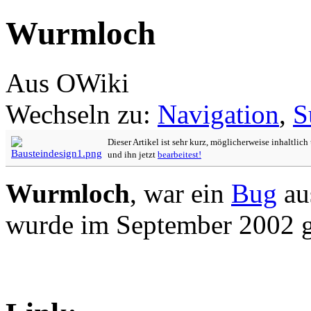
Wurmloch
Aus OWiki
Wechseln zu:
Navigation
,
S
Dieser Artikel ist sehr kurz, möglicherweise inhaltlic
und ihn jetzt
bearbeitest!
Wurmloch
, war ein
Bug
au
wurde im September 2002 g