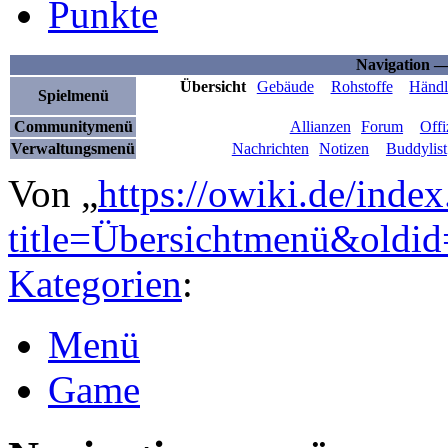
Punkte
Navigation 
Übersicht
Gebäude
Rohstoffe
Händl
Spielmenü
Communitymenü
Allianzen
Forum
Offi
Verwaltungsmenü
Nachrichten
Notizen
Buddylist
Von „
https://owiki.de/inde
title=Übersichtmenü&oldi
Kategorien
:
Menü
Game