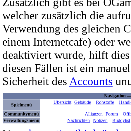
Zusätzlich gibt es bei OGa
welcher zusätzlich die aufru
Verwendung des gleichen Co
einem Internetcafe) oder w
deaktiviert wurde, hilft die
diesen Fällen ist ein manue
Sicherheit des
Accounts
unu
Navigation 
Übersicht
Gebäude
Rohstoffe
Händl
Spielmenü
Communitymenü
Allianzen
Forum
Offi
Verwaltungsmenü
Nachrichten
Notizen
Buddylist