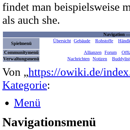
findet man beispielsweise 
als auch she.
Navigation 
Übersicht
Gebäude
Rohstoffe
Händl
Spielmenü
Communitymenü
Allianzen
Forum
Offi
Verwaltungsmenü
Nachrichten
Notizen
Buddylist
Von „
https://owiki.de/ind
Kategorie
:
Menü
Navigationsmenü