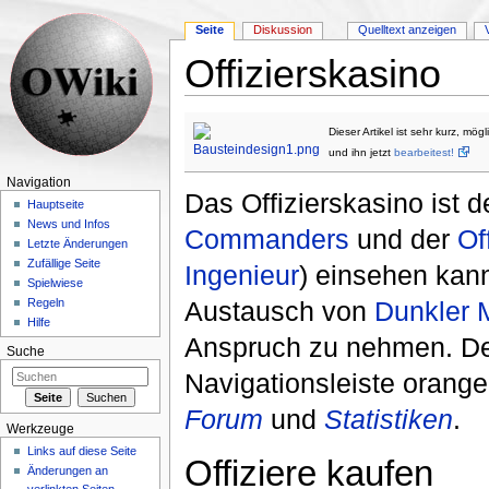
Seite
Diskussion
Quelltext anzeigen
Offizierskasino
Wechseln zu:
Navigation
,
Suche
Dieser Artikel ist sehr kurz, mö
und ihn jetzt
bearbeitest!
Navigation
Das Offizierskasino ist 
Hauptseite
News und Infos
Commanders
und der
Of
Letzte Änderungen
Zufällige Seite
Ingenieur
) einsehen kan
Spielwiese
Austausch von
Dunkler 
Regeln
Hilfe
Anspruch zu nehmen. Der 
Suche
Navigationsleiste orang
Forum
und
Statistiken
.
Werkzeuge
Links auf diese Seite
Offiziere kaufen
Änderungen an