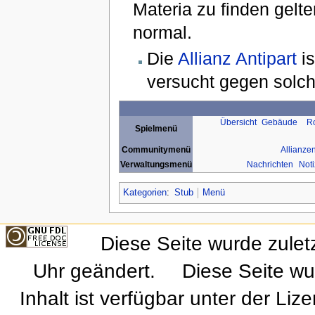
Materia zu finden gelten
normal.
Die
Allianz
Antipart
is
versucht gegen solch
Übersicht
Gebäude
Ro
Spielmenü
Communitymenü
Allianze
Verwaltungsmenü
Nachrichten
Not
Kategorien
:
Stub
Menü
Diese Seite wurde zule
Uhr geändert.
Diese Seite wu
Inhalt ist verfügbar unter der Liz