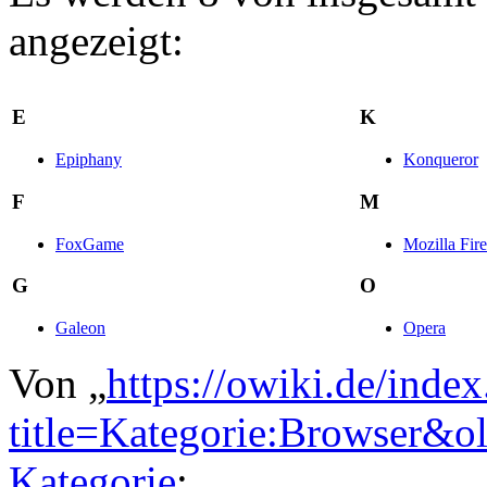
angezeigt:
E
K
Epiphany
Konqueror
F
M
FoxGame
Mozilla Fir
G
O
Galeon
Opera
Von „
https://owiki.de/inde
title=Kategorie:Browser&o
Kategorie
: