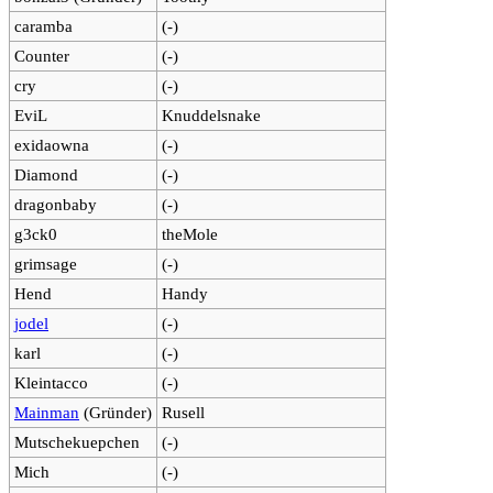
caramba
(-)
Counter
(-)
cry
(-)
EviL
Knuddelsnake
exidaowna
(-)
Diamond
(-)
dragonbaby
(-)
g3ck0
theMole
grimsage
(-)
Hend
Handy
jodel
(-)
karl
(-)
Kleintacco
(-)
Mainman
(Gründer)
Rusell
Mutschekuepchen
(-)
Mich
(-)