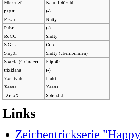
Misterref
Kampfplüschi
papsti
(-)
Pesca
Nutty
Pulse
(-)
RoGG
Shifty
SiGns
Cub
Snip0r
Shifty (übernommen)
Sparda (Gründer)
Flipp0r
trixidana
(-)
Yoshiyuki
Fluki
Xeena
Xeena
-XeroX-
Splendid
Links
Zeichentrickserie "Happ