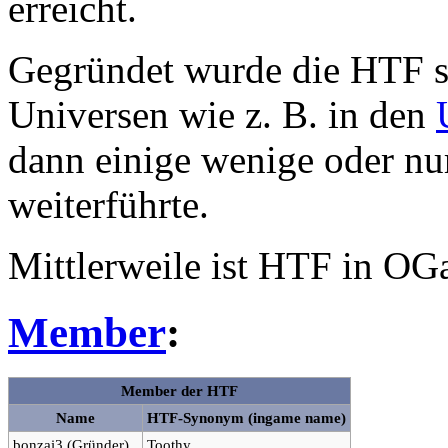
erreicht.
Gegründet wurde die HTF s
Universen wie z. B. in den
dann einige wenige oder nu
weiterführte.
Mittlerweile ist HTF in OG
Member
:
Member der HTF
Name
HTF-Synonym (ingame name)
bonzai3 (Gründer)
Toothy