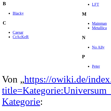
B
LFT
Blacky
M
C
Mainman
MetaIIica
Caesar
CrAcKeR
N
No Ally
P
Peter
Von „
https://owiki.de/inde
title=Kategorie:Universu
Kategorie
: