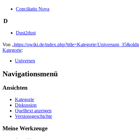
Conciliatio Nova
D
Dust2dust
Von „
https://owiki.de/index.php?title=Kategorie:Universum_35&old
Kategorie
:
Universen
Navigationsmenü
Ansichten
Kategorie
Diskussion
Quelltext anzeigen
Versionsgeschichte
Meine Werkzeuge