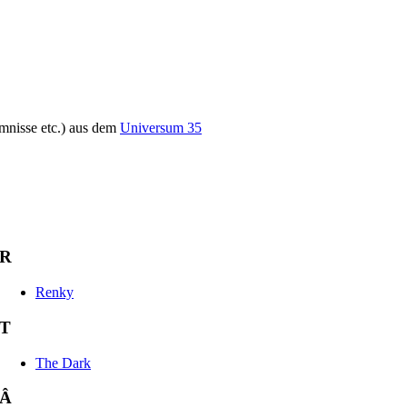
mnisse etc.) aus dem
Universum 35
R
Renky
T
The Dark
Â