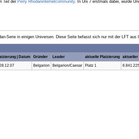
 Teil der
Perry Rhodaninternetcommunity
. In Uni 7 erstmals dabei, wurde U
dan-Serie in einigen Universen. Diese Seite befasst sich nur mit der LFT aus 
atzierung | Datum
Gründer
Leader
aktuelle Platzierung
aktueller
 28.12.07
Belgarion
Belgarion/Caesar
Platz 1
6.841.22