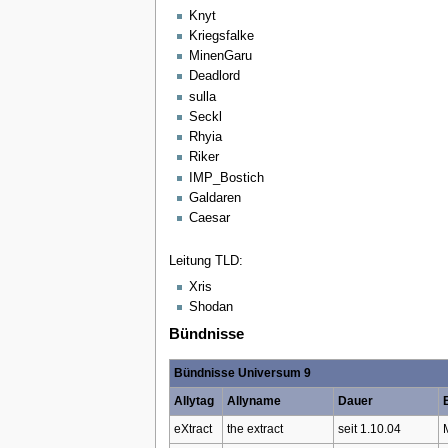
Knyt
Kriegsfalke
MinenGaru
Deadlord
sulla
Seckl
Rhyia
Riker
IMP_Bostich
Galdaren
Caesar
Leitung TLD:
Xris
Shodan
Bündnisse
Bündnisse Universum 9
Allytag
Allyname
Dauer
eXtract
the extract
seit 1.10.04