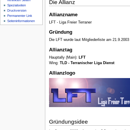
verlinkten Seiten
Die Allianz
Spezialseiten
Druckversion
Allianzname
Permanenter Link
Seiteninformationen
LFT - Liga Freier Terraner
Gründung
Die LFT wurde laut Mitgliederliste am 21.9.2003 
Allianztag
Hauptally (Main):
LFT
Wing:
TLD - Terranischer Liga Dienst
Allianzlogo
Gründungsidee