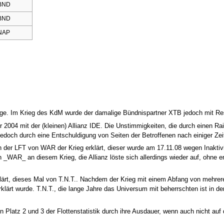
BND
BND
NAP
iege. Im Krieg des KdM wurde der damalige Bündnispartner XTB jedoch mit Res
r 2004 mit der (kleinen) Allianz IDE. Die Unstimmigkeiten, die durch einen R
doch durch eine Entschuldigung von Seiten der Betroffenen nach einiger Zeit
der LFT von WAR der Krieg erklärt, dieser wurde am 17.11.08 wegen Inaktivi
 _WAR_ an diesem Krieg, die Allianz löste sich allerdings wieder auf, ohne 
lärt, dieses Mal von T.N.T.. Nachdem der Krieg mit einem Abfang von mehreren
erklärt wurde. T.N.T., die lange Jahre das Universum mit beherrschten ist in de
n Platz 2 und 3 der Flottenstatistik durch ihre Ausdauer, wenn auch nicht au