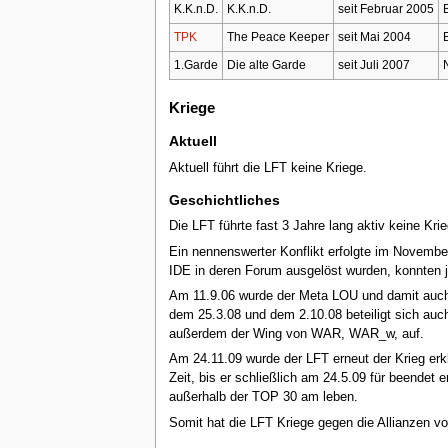
K.K.n.D.
K.K.n.D.
seit Februar 2005
TPK
The Peace Keeper
seit Mai 2004
1.Garde
Die alte Garde
seit Juli 2007
Kriege
Aktuell
Aktuell führt die LFT keine Kriege.
Geschichtliches
Die LFT führte fast 3 Jahre lang aktiv keine Kr
Ein nennenswerter Konflikt erfolgte im Novembe
IDE in deren Forum ausgelöst wurden, konnten je
Am 11.9.06 wurde der Meta LOU und damit auch 
dem 25.3.08 und dem 2.10.08 beteiligt sich auch
außerdem der Wing von WAR, WAR_w, auf.
Am 24.11.09 wurde der LFT erneut der Krieg erk
Zeit, bis er schließlich am 24.5.09 für beendet 
außerhalb der TOP 30 am leben.
Somit hat die LFT Kriege gegen die Allianzen vo