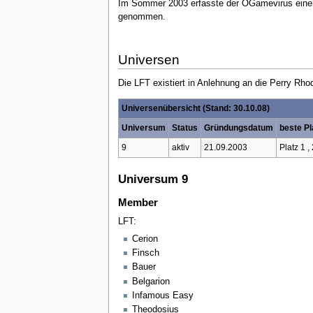
Im Sommer 2003 erfasste der OGamevirus einen
genommen.
Universen
Die LFT existiert in Anlehnung an die Perry Rho
Universenübersicht (Stand: 30.10.08)
Universum
Status
Gründungsdatum
beste Pl
9
aktiv
21.09.2003
Platz 1 ,
Universum 9
Member
LFT:
Cerion
Finsch
Bauer
Belgarion
Infamous Easy
Theodosius