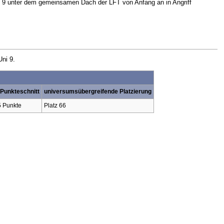
ni 9 unter dem gemeinsamen Dach der LFT von Anfang an in Angriff
Uni 9.
 Punkteschnitt
universumsübergreifende Platzierung
5 Punkte
Platz 66