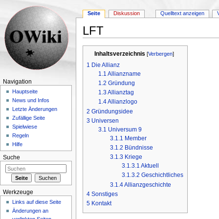
Seite
Diskussion
Quelltext anzeigen
LFT
Wechseln zu:
Navigation
,
Suche
Inhaltsverzeichnis
[
Verbergen
]
1
Die Allianz
1.1
Allianzname
Navigation
1.2
Gründung
Hauptseite
1.3
Allianztag
News und Infos
1.4
Allianzlogo
Letzte Änderungen
2
Gründungsidee
Zufällige Seite
3
Universen
Spielwiese
3.1
Universum 9
Regeln
3.1.1
Member
Hilfe
3.1.2
Bündnisse
3.1.3
Kriege
Suche
3.1.3.1
Aktuell
3.1.3.2
Geschichtliches
3.1.4
Allianzgeschichte
Werkzeuge
4
Sonstiges
Links auf diese Seite
5
Kontakt
Änderungen an